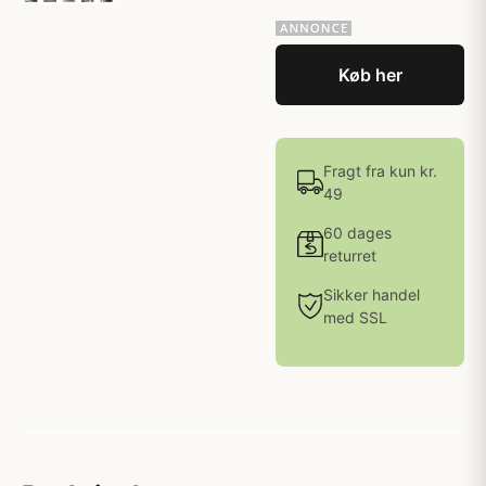
Køb her
Fragt fra kun kr.
49
60 dages
returret
Sikker handel
med SSL