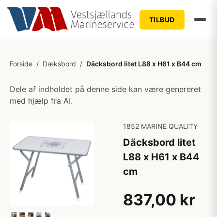
TILBUD
Forside
/
Dæksbord
/
Däcksbord litet L88 x H61 x B44 cm
Dele af indholdet på denne side kan være genereret
med hjælp fra AI.
1852 MARINE QUALITY
Däcksbord litet
L88 x H61 x B44
cm
837,00 kr