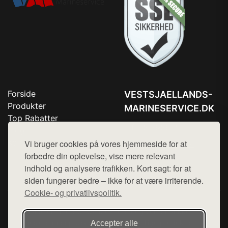
Forside
VESTSJAELLANDS-
Produkter
MARINESERVICE.DK
Top Rabatter
Tlf. 78768672
Blog
Kontakt
Vi bruger cookies på vores hjemmeside for at
Mail:
hej@want.dk
forbedre din oplevelse, vise mere relevant
Cookie- og privatlivspolitik
indhold og analysere trafikken. Kort sagt: for at
siden fungerer bedre – ikke for at være irriterende.
Cookie- og privatlivspolitik.
Denne side er en del af want.dk, der udgiver en række
hjemmesider med præsentation af forskellige produkter fra
Accepter alle