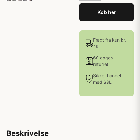
Køb her
Fragt fra kun kr.
49
60 dages
returret
Sikker handel
med SSL
Beskrivelse