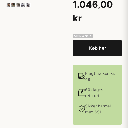
1.046,00
kr
Køb her
Fragt fra kun kr.
49
60 dages
returret
Sikker handel
med SSL