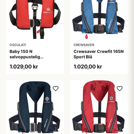
OSCULATI
CREWSAVER
Baby 150 N
Crewsaver Crewfit 165N
selvoppustelig
Sport Blå
automatisk
1.029,00 kr
1.020,00 kr
redningsvest