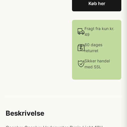
Køb her
Fragt fra kun kr.
49
60 dages
returret
Sikker handel
med SSL
Beskrivelse