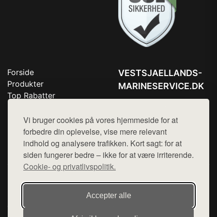
Forside
VESTSJAELLANDS-
Produkter
MARINESERVICE.DK
Top Rabatter
Tlf. 78768672
Blog
Kontakt
Vi bruger cookies på vores hjemmeside for at
Mail:
hej@want.dk
forbedre din oplevelse, vise mere relevant
Cookie- og privatlivspolitik
indhold og analysere trafikken. Kort sagt: for at
siden fungerer bedre – ikke for at være irriterende.
Cookie- og privatlivspolitik.
Denne side er en del af want.dk, der udgiver en række
hjemmesider med præsentation af forskellige produkter fra
Accepter alle
diverse webshops. Der sælges ikke varer fra denne side - vi
henviser til de shops, som sælger varen. Vi har heller ikke