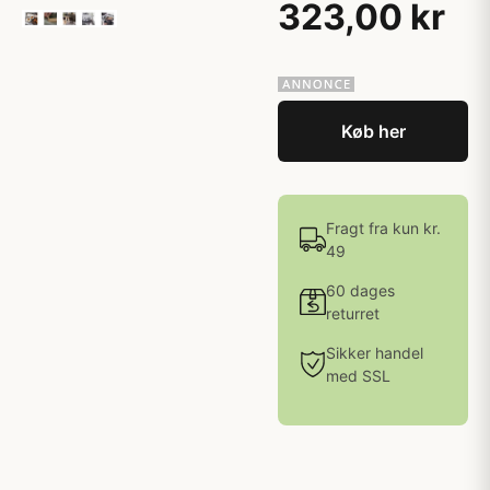
323,00 kr
Køb her
Fragt fra kun kr.
49
60 dages
returret
Sikker handel
med SSL