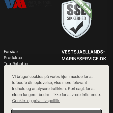
Forside
VESTSJAELLANDS-
Produkter
MARINESERVICE.DK
Top Rabatter
Tlf. 78768672
Blog
Kontakt
Vi bruger cookies på vores hjemmeside for at
Mail:
hej@want.dk
forbedre din oplevelse, vise mere relevant
Cookie- og privatlivspolitik
indhold og analysere trafikken. Kort sagt: for at
siden fungerer bedre – ikke for at være irriterende.
Cookie- og privatlivspolitik.
Denne side er en del af want.dk, der udgiver en række