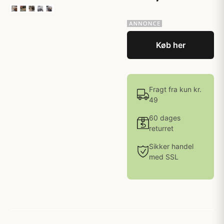
Køb her
Fragt fra kun kr.
49
60 dages
returret
Sikker handel
med SSL