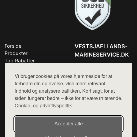
Forside
VESTSJAELLANDS-
Produkter
MARINESERVICE.DK
Top Rabatter
Tlf. 78768672
Blog
Kontakt
Vi bruger cookies på vores hjemmeside for at
Mail:
hej@want.dk
forbedre din oplevelse, vise mere relevant
Cookie- og privatlivspolitik
indhold og analysere trafikken. Kort sagt: for at
siden fungerer bedre – ikke for at være irriterende.
Cookie- og privatlivspolitik.
Denne side er en del af want.dk, der udgiver en række
hjemmesider med præsentation af forskellige produkter fra
Accepter alle
diverse webshops. Der sælges ikke varer fra denne side - vi
henviser til de shops, som sælger varen. Vi har heller ikke