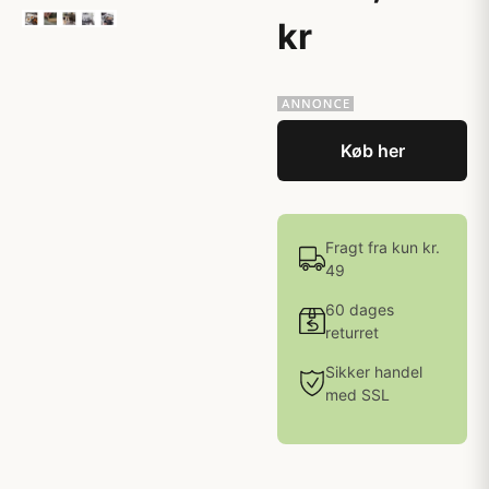
kr
Køb her
Fragt fra kun kr.
49
60 dages
returret
Sikker handel
med SSL