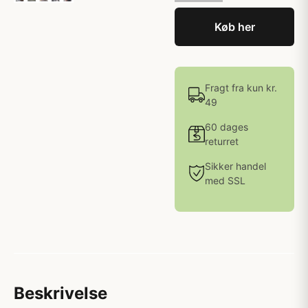
Køb her
Fragt fra kun kr.
49
60 dages
returret
Sikker handel
med SSL
Beskrivelse