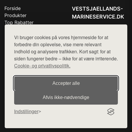
Forside
VESTSJAELLANDS-
Produkter
MARINESERVICE.DK
Top Rabatter
Tlf. 78768672
Blog
Kontakt
Vi bruger cookies på vores hjemmeside for at
Mail:
hej@want.dk
forbedre din oplevelse, vise mere relevant
Cookie- og privatlivspolitik
indhold og analysere trafikken. Kort sagt: for at
siden fungerer bedre – ikke for at være irriterende.
Cookie- og privatlivspolitik.
Denne side er en del af want.dk, der udgiver en række
hjemmesider med præsentation af forskellige produkter fra
Accepter alle
diverse webshops. Der sælges ikke varer fra denne side - vi
henviser til de shops, som sælger varen. Vi har heller ikke
Afvis ikke‑nødvendige
varerne på lager.
Indstillinger
© 2026 vestsjaellands-marineservice.dk. Alle rettigheder
forbeholdes.