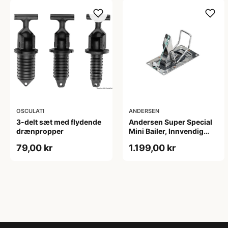
OSCULATI
ANDERSEN
3-delt sæt med flydende
Andersen Super Special
drænpropper
Mini Bailer, Innvendig
Montering 40x85mm,
79,00 kr
1.199,00 kr
Rustfritt Stål