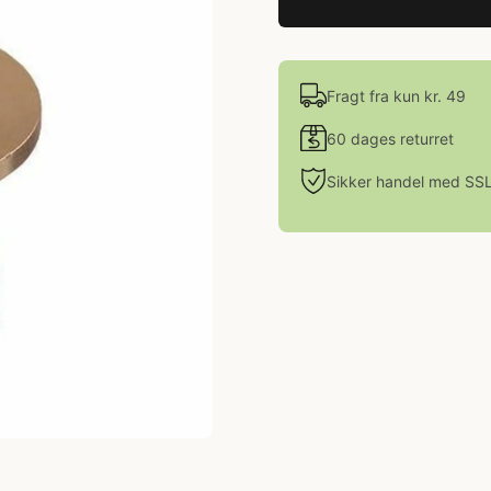
Fragt fra kun kr. 49
60 dages returret
Sikker handel med SS