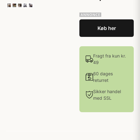
Køb her
Fragt fra kun kr.
49
60 dages
returret
Sikker handel
med SSL