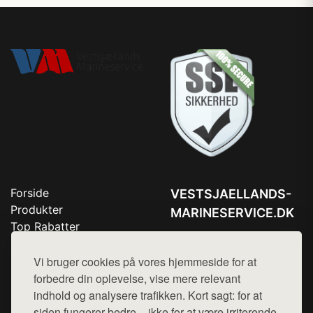
Forside
VESTSJAELLANDS-
Produkter
MARINESERVICE.DK
Top Rabatter
Tlf. 78768672
Blog
Kontakt
Vi bruger cookies på vores hjemmeside for at
Mail:
hej@want.dk
forbedre din oplevelse, vise mere relevant
Cookie- og privatlivspolitik
indhold og analysere trafikken. Kort sagt: for at
siden fungerer bedre – ikke for at være irriterende.