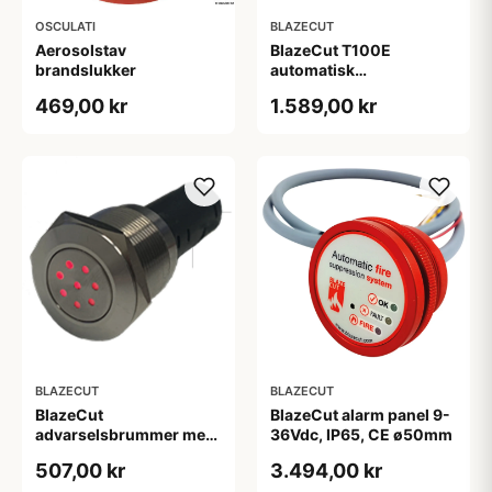
OSCULATI
BLAZECUT
Aerosolstav
BlazeCut T100E
brandslukker
automatisk
brandslukning 1 meter
469,00 kr
1.589,00 kr
BLAZECUT
BLAZECUT
BlazeCut
BlazeCut alarm panel 9-
advarselsbrummer med
36Vdc, IP65, CE ø50mm
LED 12V, 80db, IP54
507,00 kr
3.494,00 kr
-20&deg;/+50&deg;