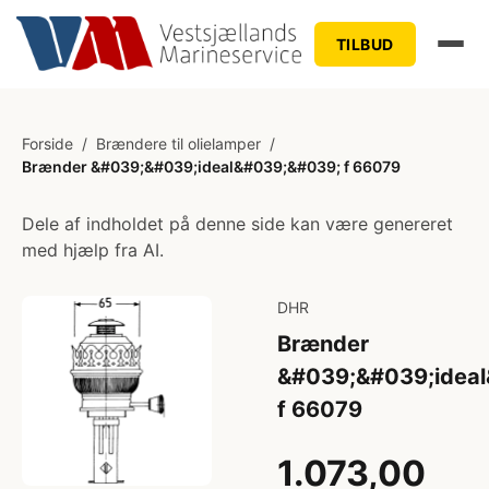
TILBUD
Forside
/
Brændere til olielamper
/
Brænder &#039;&#039;ideal&#039;&#039; f 66079
Dele af indholdet på denne side kan være genereret
med hjælp fra AI.
DHR
Brænder
&#039;&#039;idea
f 66079
1.073,00