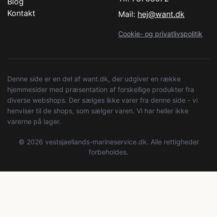
Blog
Kontakt
Mail:
hej@want.dk
Cookie- og privatlivspolitik
Denne side er en del af want.dk, der udgiver en række
hjemmesider med præsentation af forskellige produkter fra
diverse webshops. Der sælges ikke varer fra denne side - vi
henviser til de shops, som sælger varen. Vi har heller ikke
varerne på lager.
© 2026 vestsjaellands-marineservice.dk. Alle rettigheder
forbeholdes.