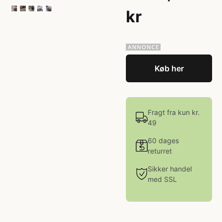
kr
Køb her
Fragt fra kun kr.
49
60 dages
returret
Sikker handel
med SSL