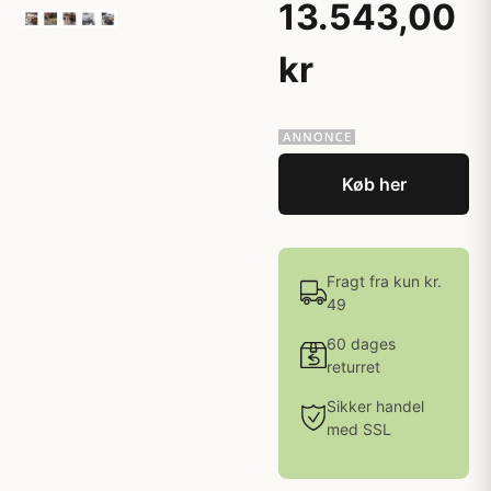
13.543,00
kr
Køb her
Fragt fra kun kr.
49
60 dages
returret
Sikker handel
med SSL