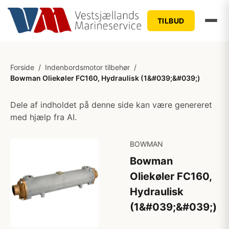
TILBUD
Forside
/
Indenbordsmotor tilbehør
/
Bowman Oliekøler FC160, Hydraulisk (1&#039;&#039;)
Dele af indholdet på denne side kan være genereret
med hjælp fra AI.
BOWMAN
Bowman
Oliekøler FC160,
Hydraulisk
(1&#039;&#039;)