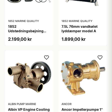
1852 MARINE QUALITY
1852 MARINE QUALITY
1852
7.5L 76mm vandkølet
Udstødningsbøjning
lyddæmper model A
jern Volvo D4 Kit
2.199,00 kr
1.899,00 kr
21684826
ALBIN PUMP MARINE
ANCOR
Albin VP Engine Cooling
Ancor Impellerpumpe 1"