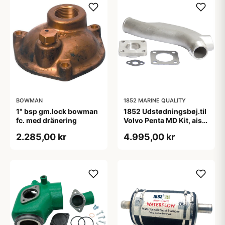
BOWMAN
1852 MARINE QUALITY
1" bsp gm.lock bowman
1852 Udstødningsbøj.til
fc. med dränering
Volvo Penta MD Kit, aisi
316, 833998
2.285,00 kr
4.995,00 kr