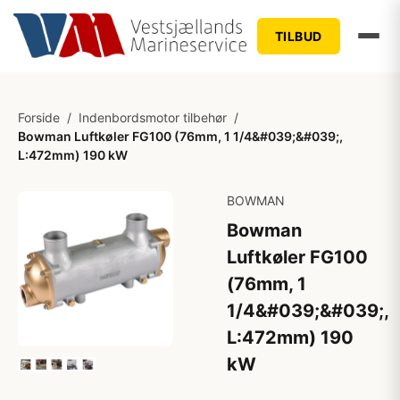
TILBUD
Forside
/
Indenbordsmotor tilbehør
/
Bowman Luftkøler FG100 (76mm, 1 1/4&#039;&#039;,
L:472mm) 190 kW
BOWMAN
Bowman
Luftkøler FG100
(76mm, 1
1/4&#039;&#039;,
L:472mm) 190
kW