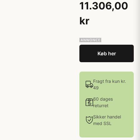
11.306,00
kr
Køb her
Fragt fra kun kr.
49
60 dages
returret
Sikker handel
med SSL