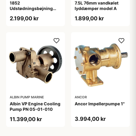
1852
7.5L 76mm vandkølet
Udstødningsbøjning
lyddæmper model A
jern Volvo D4 Kit
2.199,00 kr
1.899,00 kr
21684826
ALBIN PUMP MARINE
ANCOR
Albin VP Engine Cooling
Ancor Impellerpumpe 1"
Pump PN 05-01-010
3.994,00 kr
11.399,00 kr