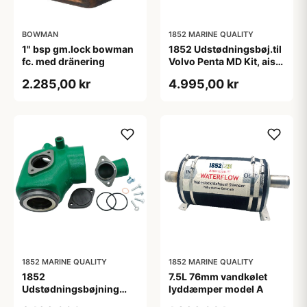
BOWMAN
1852 MARINE QUALITY
1" bsp gm.lock bowman
1852 Udstødningsbøj.til
fc. med dränering
Volvo Penta MD Kit, aisi
316, 833998
2.285,00 kr
4.995,00 kr
1852 MARINE QUALITY
1852 MARINE QUALITY
1852
7.5L 76mm vandkølet
Udstødningsbøjning
lyddæmper model A
jern Volvo D4 Kit