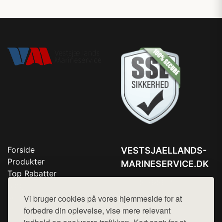
Forside
VESTSJAELLANDS-
Produkter
MARINESERVICE.DK
Top Rabatter
Tlf. 78768672
Blog
Kontakt
Vi bruger cookies på vores hjemmeside for at
Mail:
hej@want.dk
forbedre din oplevelse, vise mere relevant
Cookie- og privatlivspolitik