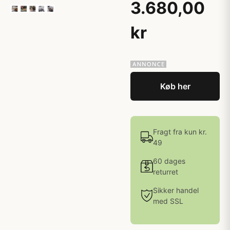
3.680,00
kr
Køb her
Fragt fra kun kr.
49
60 dages
returret
Sikker handel
med SSL