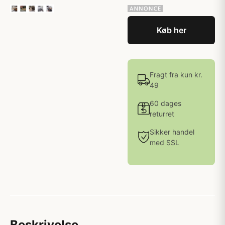
Køb her
Fragt fra kun kr.
49
60 dages
returret
Sikker handel
med SSL
Beskrivelse