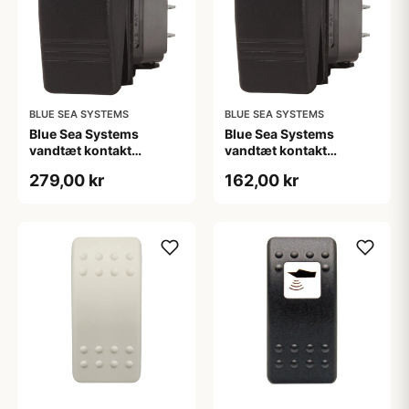
BLUE SEA SYSTEMS
BLUE SEA SYSTEMS
Blue Sea Systems
Blue Sea Systems
vandtæt kontakt
vandtæt kontakt
Contura DPDT (On)-Off-
Contura SPST Off-(On)
279,00 kr
162,00 kr
(On)
sort