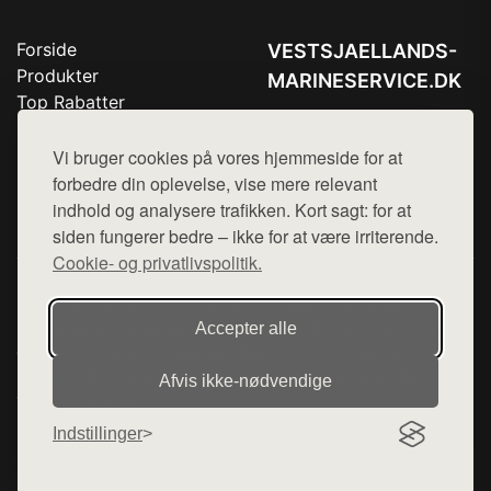
Forside
VESTSJAELLANDS-
Produkter
MARINESERVICE.DK
Top Rabatter
Tlf. 78768672
Blog
Kontakt
Vi bruger cookies på vores hjemmeside for at
Mail:
hej@want.dk
forbedre din oplevelse, vise mere relevant
Cookie- og privatlivspolitik
indhold og analysere trafikken. Kort sagt: for at
siden fungerer bedre – ikke for at være irriterende.
Cookie- og privatlivspolitik.
Denne side er en del af want.dk, der udgiver en række
hjemmesider med præsentation af forskellige produkter fra
Accepter alle
diverse webshops. Der sælges ikke varer fra denne side - vi
henviser til de shops, som sælger varen. Vi har heller ikke
Afvis ikke‑nødvendige
varerne på lager.
Indstillinger
© 2026 vestsjaellands-marineservice.dk. Alle rettigheder
forbeholdes.