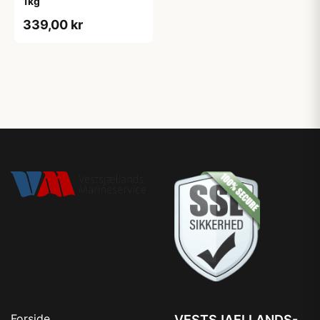
1kg
339,00 kr
Forside
VESTSJAELLANDS-