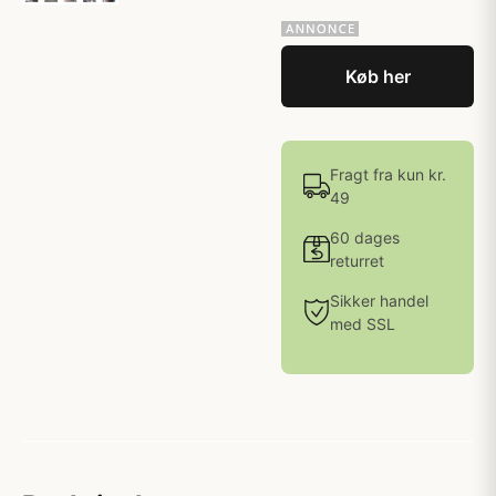
Køb her
Fragt fra kun kr.
49
60 dages
returret
Sikker handel
med SSL