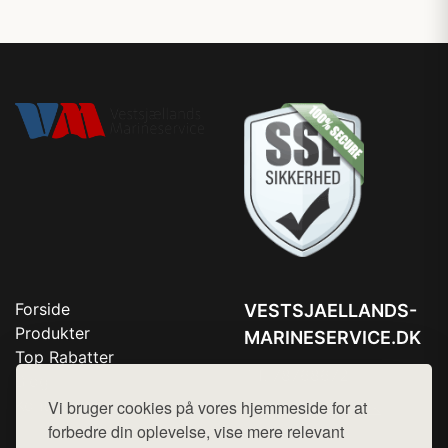
Forside
VESTSJAELLANDS-
Produkter
MARINESERVICE.DK
Top Rabatter
Tlf. 78768672
Blog
Kontakt
Vi bruger cookies på vores hjemmeside for at
Mail:
hej@want.dk
forbedre din oplevelse, vise mere relevant
Cookie- og privatlivspolitik