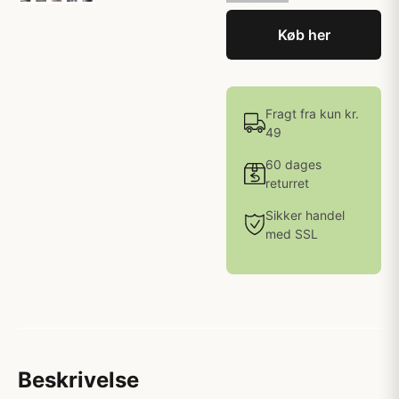
Køb her
Fragt fra kun kr.
49
60 dages
returret
Sikker handel
med SSL
Beskrivelse