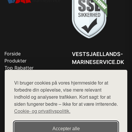
Forside
VESTSJAELLANDS-
Produkter
MARINESERVICE.DK
Top Rabatter
Tlf. 78768672
Blog
Kontakt
Vi bruger cookies på vores hjemmeside for at
Mail:
hej@want.dk
forbedre din oplevelse, vise mere relevant
Cookie- og privatlivspolitik
indhold og analysere trafikken. Kort sagt: for at
siden fungerer bedre – ikke for at være irriterende.
Cookie- og privatlivspolitik.
Denne side er en del af want.dk, der udgiver en række
hjemmesider med præsentation af forskellige produkter fra
Accepter alle