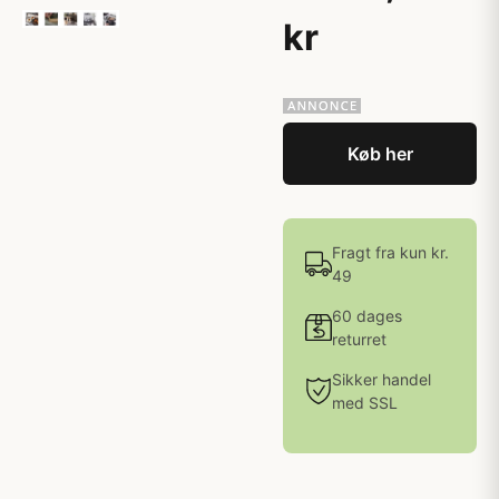
kr
Køb her
Fragt fra kun kr.
49
60 dages
returret
Sikker handel
med SSL