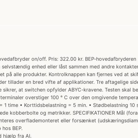
vedafbryder on/off. Pris: 322.00 kr. BEP-hovedafbryderen
 selvstændig enhed eller låst sammen med andre kontakter.
t på alle produkter. Kontrolknappen kan fjernes ved at skif
 tillader en bred vifte af applikationer. Tre aftagelige sid
tte sikrer, at switchen opfylder ABYC-kravene. Testen ska
e terminaler overstiger 100 ° C over den omgivende tempera
g = 1 time • Korttidsbelastning = 5 min. • Stødbelastning 1
innede kobberbolte og møtrikker. SPECIFIKATIONER Mål (fo
nteres overflademonteret eller forsænket (udskæringsdiam
b hos BEP.
 hjælp fra AI.