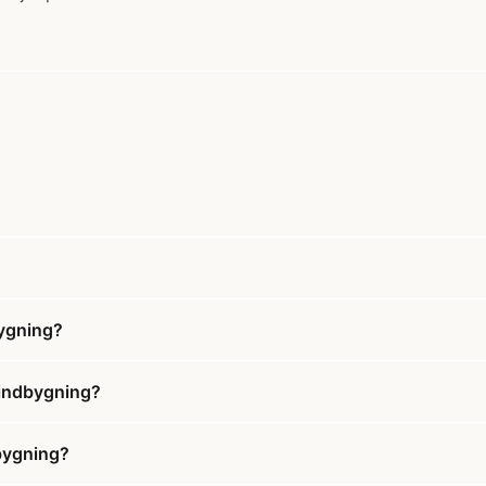
bygning?
/indbygning?
dbygning?