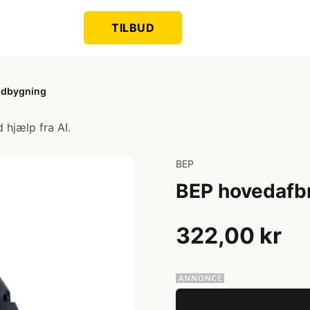
TILBUD
ndbygning
 hjælp fra AI.
BEP
BEP hovedafb
322,00 kr