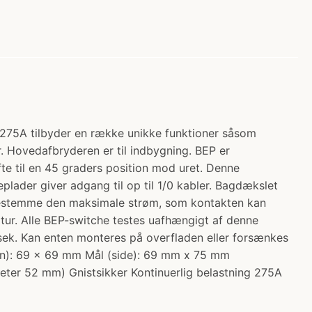
 275A tilbyder en række unikke funktioner såsom
 Hovedafbryderen er til indbygning. BEP er
te til en 45 graders position mod uret. Denne
eplader giver adgang til op til 1/0 kabler. Bagdækslet
l bestemme den maksimale strøm, som kontakten kan
tur. Alle BEP-switche testes uafhængigt af denne
0 sek. Kan enten monteres på overfladen eller forsænkes
ran): 69 x 69 mm Mål (side): 69 mm x 75 mm
eter 52 mm) Gnistsikker Kontinuerlig belastning 275A