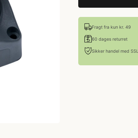
Fragt fra kun kr. 49
60 dages returret
Sikker handel med SS