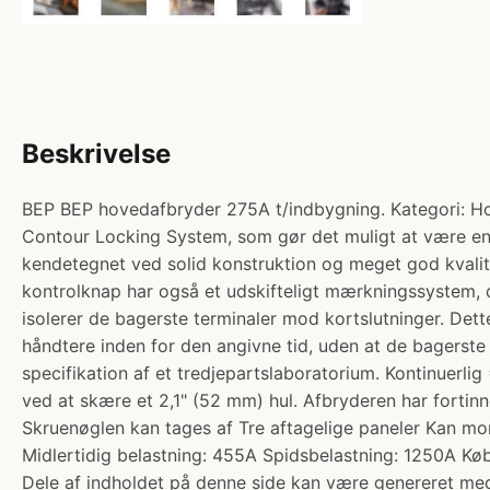
Beskrivelse
BEP BEP hovedafbryder 275A t/indbygning. Kategori: Ho
Contour Locking System, som gør det muligt at være en
kendetegnet ved solid konstruktion og meget god kvalite
kontrolknap har også et udskifteligt mærkningssystem, der
isolerer de bagerste terminaler mod kortslutninger. De
håndtere inden for den angivne tid, uden at de bagerst
specifikation af et tredjepartslaboratorium. Kontinuerli
ved at skære et 2,1" (52 mm) hul. Afbryderen har fort
Skruenøglen kan tages af Tre aftagelige paneler Kan mo
Midlertidig belastning: 455A Spidsbelastning: 1250A Kø
Dele af indholdet på denne side kan være genereret med