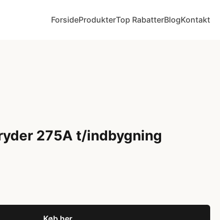
Forside
Produkter
Top Rabatter
Blog
Kontakt
ryder 275A t/indbygning
Køb her