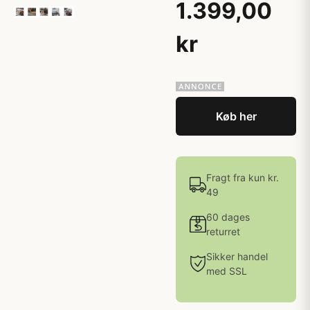
1.399,00
kr
Køb her
Fragt fra kun kr.
49
60 dages
returret
Sikker handel
med SSL