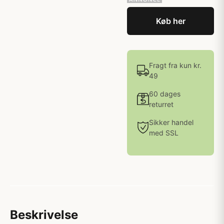
Køb her
Fragt fra kun kr.
49
60 dages
returret
Sikker handel
med SSL
Beskrivelse