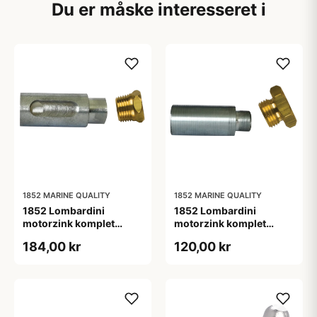
Du er måske interesseret i
1852 MARINE QUALITY
1852 MARINE QUALITY
1852 Lombardini
1852 Lombardini
motorzink komplet
motorzink komplet
zink:L26 ø14 møtrik: 1/2"
zink:L30 ø15
184,00 kr
120,00 kr
møtrik:16x1,5