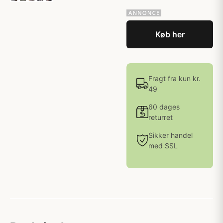
Køb her
Fragt fra kun kr.
49
60 dages
returret
Sikker handel
med SSL