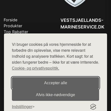
Forside
VESTSJAELLANDS-
Produkter
MARINESERVICE.DK
Top Rabatter
Tlf. 78768672
Blog
Kontakt
Vi bruger cookies på vores hjemmeside for at
Mail:
hej@want.dk
forbedre din oplevelse, vise mere relevant
Cookie- og privatlivspolitik
indhold og analysere trafikken. Kort sagt: for at
siden fungerer bedre – ikke for at være irriterende.
Cookie- og privatlivspolitik.
Denne side er en del af want.dk, der udgiver en række
hjemmesider med præsentation af forskellige produkter fra
Accepter alle
diverse webshops. Der sælges ikke varer fra denne side - vi
henviser til de shops, som sælger varen. Vi har heller ikke
Afvis ikke‑nødvendige
varerne på lager.
Indstillinger
© 2026 vestsjaellands-marineservice.dk. Alle rettigheder