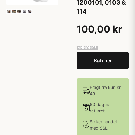
1200101, 0103 &
114
100,00 kr
Køb her
Fragt fra kun kr.
49
60 dages
returret
Sikker handel
med SSL