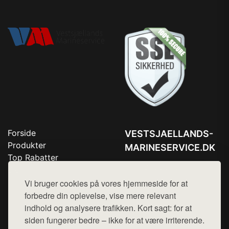
Forside
VESTSJAELLANDS-
Produkter
MARINESERVICE.DK
Top Rabatter
Tlf. 78768672
Blog
Kontakt
Vi bruger cookies på vores hjemmeside for at
Mail:
hej@want.dk
forbedre din oplevelse, vise mere relevant
Cookie- og privatlivspolitik
indhold og analysere trafikken. Kort sagt: for at
siden fungerer bedre – ikke for at være irriterende.