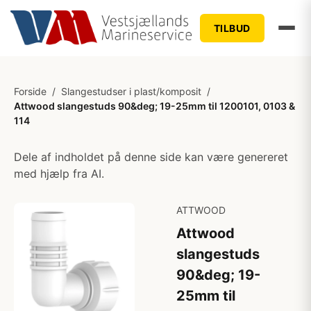
TILBUD
Forside
/
Slangestudser i plast/komposit
/
Attwood slangestuds 90&deg; 19-25mm til 1200101, 0103 &
114
Dele af indholdet på denne side kan være genereret
med hjælp fra AI.
ATTWOOD
Attwood
slangestuds
90&deg; 19-
25mm til