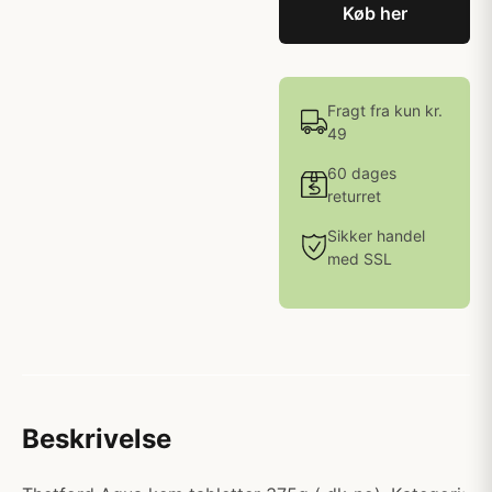
Køb her
Fragt fra kun kr.
49
60 dages
returret
Sikker handel
med SSL
Beskrivelse