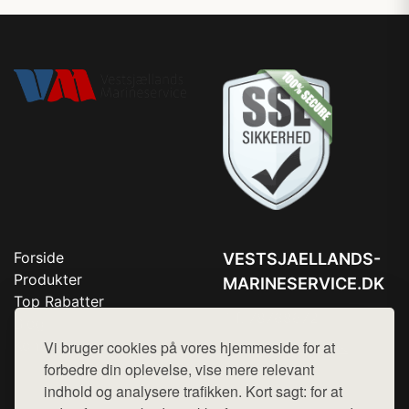
Forside
VESTSJAELLANDS-
Produkter
MARINESERVICE.DK
Top Rabatter
Tlf. 78768672
Blog
Kontakt
Vi bruger cookies på vores hjemmeside for at
Mail:
hej@want.dk
forbedre din oplevelse, vise mere relevant
Cookie- og privatlivspolitik
indhold og analysere trafikken. Kort sagt: for at