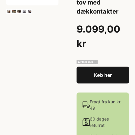
tov med
dækkontakter
9.099,00
kr
Køb her
Fragt fra kun kr.
49
60 dages
returret