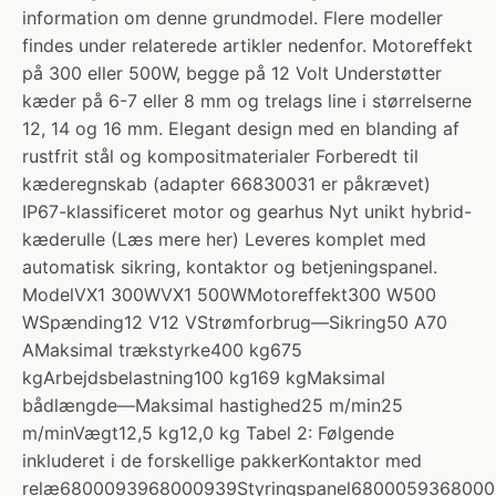
information om denne grundmodel. Flere modeller
findes under relaterede artikler nedenfor. Motoreffekt
på 300 eller 500W, begge på 12 Volt Understøtter
kæder på 6-7 eller 8 mm og trelags line i størrelserne
12, 14 og 16 mm. Elegant design med en blanding af
rustfrit stål og kompositmaterialer Forberedt til
kæderegnskab (adapter 66830031 er påkrævet)
IP67-klassificeret motor og gearhus Nyt unikt hybrid-
kæderulle (Læs mere her) Leveres komplet med
automatisk sikring, kontaktor og betjeningspanel.
ModelVX1 300WVX1 500WMotoreffekt300 W500
WSpænding12 V12 VStrømforbrug––Sikring50 A70
AMaksimal trækstyrke400 kg675
kgArbejdsbelastning100 kg169 kgMaksimal
bådlængde––Maksimal hastighed25 m/min25
m/minVægt12,5 kg12,0 kg Tabel 2: Følgende
inkluderet i de forskellige pakkerKontaktor med
relæ6800093968000939Styringspanel6800059368000