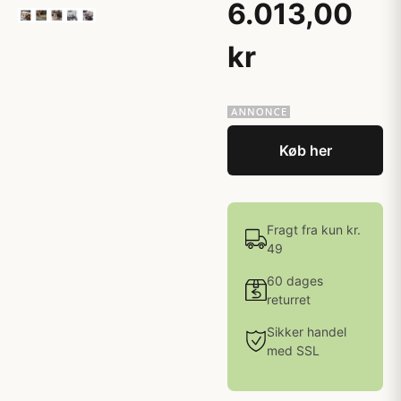
6.013,00
kr
Køb her
Fragt fra kun kr.
49
60 dages
returret
Sikker handel
med SSL