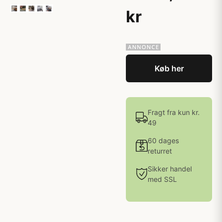
kr
Køb her
Fragt fra kun kr.
49
60 dages
returret
Sikker handel
med SSL