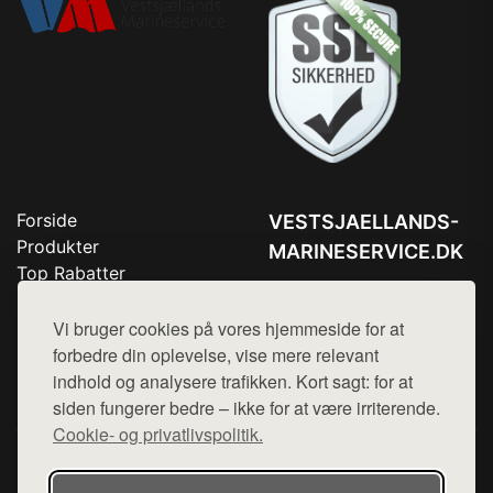
Forside
VESTSJAELLANDS-
Produkter
MARINESERVICE.DK
Top Rabatter
Tlf. 78768672
Blog
Kontakt
Vi bruger cookies på vores hjemmeside for at
Mail:
hej@want.dk
forbedre din oplevelse, vise mere relevant
Cookie- og privatlivspolitik
indhold og analysere trafikken. Kort sagt: for at
siden fungerer bedre – ikke for at være irriterende.
Cookie- og privatlivspolitik.
Denne side er en del af want.dk, der udgiver en række