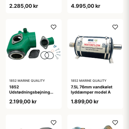
316, 833998
2.285,00 kr
4.995,00 kr
1852 MARINE QUALITY
1852 MARINE QUALITY
1852
7.5L 76mm vandkølet
Udstødningsbøjning
lyddæmper model A
jern Volvo D4 Kit
2.199,00 kr
1.899,00 kr
21684826