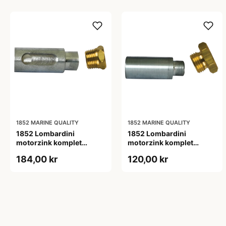
1852 MARINE QUALITY
1852 MARINE QUALITY
1852 Lombardini
1852 Lombardini
motorzink komplet
motorzink komplet
zink:L26 ø14 møtrik: 1/2"
zink:L30 ø15
184,00 kr
120,00 kr
møtrik:16x1,5