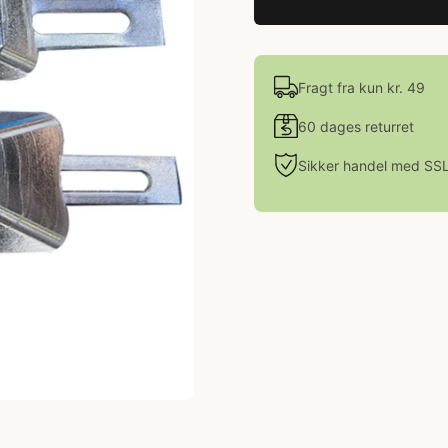
Fragt fra kun kr. 49
60 dages returret
Sikker handel med SS