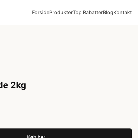
Forside
Produkter
Top Rabatter
Blog
Kontakt
de 2kg
Køb her