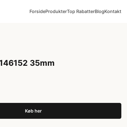
Forside
Produkter
Top Rabatter
Blog
Kontakt
 1146152 35mm
Køb her