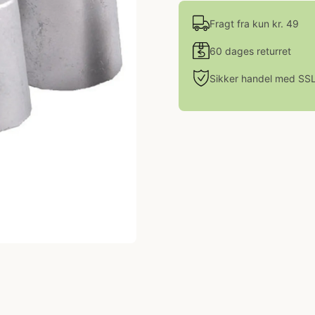
Fragt fra kun kr. 49
60 dages returret
Sikker handel med SS