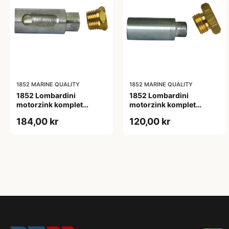
1852 MARINE QUALITY
1852 MARINE QUALITY
1852 Lombardini
1852 Lombardini
motorzink komplet
motorzink komplet
zink:L26 ø14 møtrik: 1/2"
zink:L30 ø15
184,00 kr
120,00 kr
møtrik:16x1,5