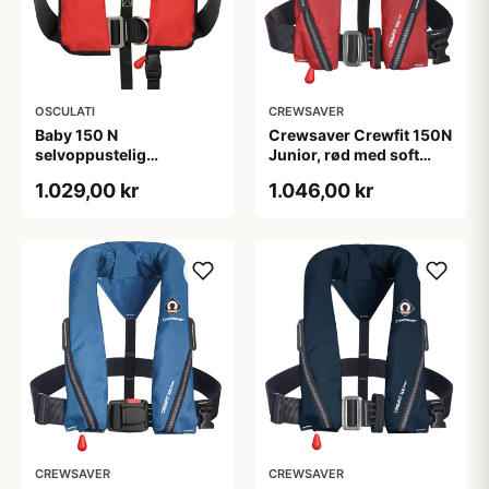
OSCULATI
CREWSAVER
Baby 150 N
Crewsaver Crewfit 150N
selvoppustelig
Junior, rød med soft
automatisk
loop D-ring
1.029,00 kr
1.046,00 kr
redningsvest
CREWSAVER
CREWSAVER