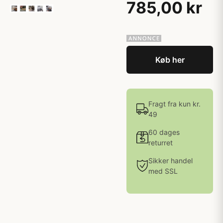
785,00 kr
Køb her
Fragt fra kun kr.
49
60 dages
returret
Sikker handel
med SSL