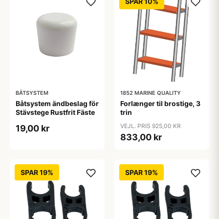
SPAR 10%
BÅTSYSTEM
1852 MARINE QUALITY
Båtsystem ändbeslag för
Forlænger til brostige, 3
Stävstege Rustfrit Fäste
trin
VEJL. PRIS 925,00 KR
19,00 kr
833,00 kr
SPAR 19%
SPAR 19%