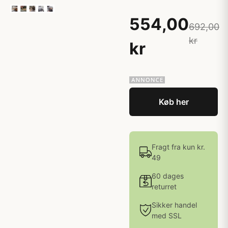
554,00
692,00
kr
kr
Køb her
Fragt fra kun kr.
49
60 dages
returret
Sikker handel
med SSL