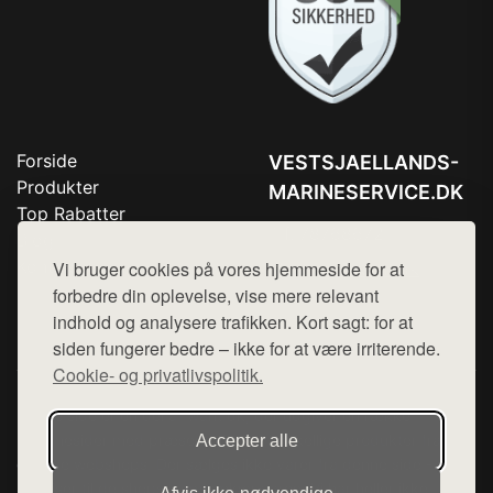
Forside
VESTSJAELLANDS-
Produkter
MARINESERVICE.DK
Top Rabatter
Tlf. 78768672
Blog
Kontakt
Vi bruger cookies på vores hjemmeside for at
Mail:
hej@want.dk
forbedre din oplevelse, vise mere relevant
Cookie- og privatlivspolitik
indhold og analysere trafikken. Kort sagt: for at
siden fungerer bedre – ikke for at være irriterende.
Cookie- og privatlivspolitik.
Denne side er en del af want.dk, der udgiver en række
hjemmesider med præsentation af forskellige produkter fra
Accepter alle
diverse webshops. Der sælges ikke varer fra denne side - vi
henviser til de shops, som sælger varen. Vi har heller ikke