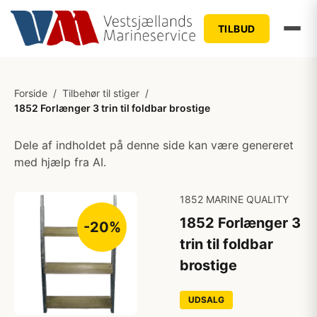
TILBUD
Forside
/
Tilbehør til stiger
/
1852 Forlænger 3 trin til foldbar brostige
Dele af indholdet på denne side kan være genereret
med hjælp fra AI.
1852 MARINE QUALITY
1852 Forlænger 3
-20%
trin til foldbar
brostige
UDSALG