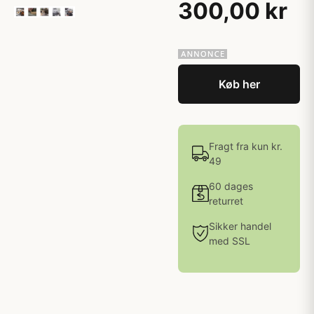
300,00 kr
Køb her
Fragt fra kun kr.
49
60 dages
returret
Sikker handel
med SSL