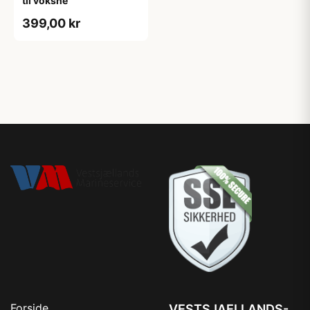
til voksne
399,00 kr
Forside
VESTSJAELLANDS-