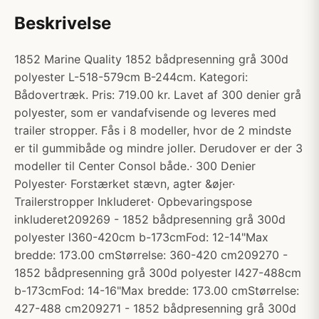
Beskrivelse
1852 Marine Quality 1852 bådpresenning grå 300d
polyester L-518-579cm B-244cm. Kategori:
Bådovertræk. Pris: 719.00 kr. Lavet af 300 denier grå
polyester, som er vandafvisende og leveres med
trailer stropper. Fås i 8 modeller, hvor de 2 mindste
er til gummibåde og mindre joller. Derudover er der 3
modeller til Center Consol både.· 300 Denier
Polyester· Forstærket stævn, agter &øjer·
Trailerstropper Inkluderet· Opbevaringspose
inkluderet209269 - 1852 bådpresenning grå 300d
polyester l360-420cm b-173cmFod: 12-14"Max
bredde: 173.00 cmStørrelse: 360-420 cm209270 -
1852 bådpresenning grå 300d polyester l427-488cm
b-173cmFod: 14-16"Max bredde: 173.00 cmStørrelse:
427-488 cm209271 - 1852 bådpresenning grå 300d