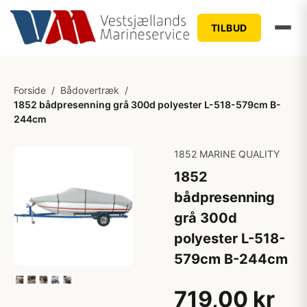
TILBUD
Forside
/
Bådovertræk
/
1852 bådpresenning grå 300d polyester L-518-579cm B-
244cm
1852 MARINE QUALITY
1852
bådpresenning
grå 300d
polyester L-518-
579cm B-244cm
719,00 kr