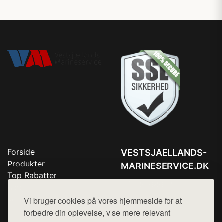
Forside
VESTSJAELLANDS-
Produkter
MARINESERVICE.DK
Top Rabatter
Tlf. 78768672
Blog
Kontakt
Vi bruger cookies på vores hjemmeside for at
Mail:
hej@want.dk
forbedre din oplevelse, vise mere relevant
Cookie- og privatlivspolitik