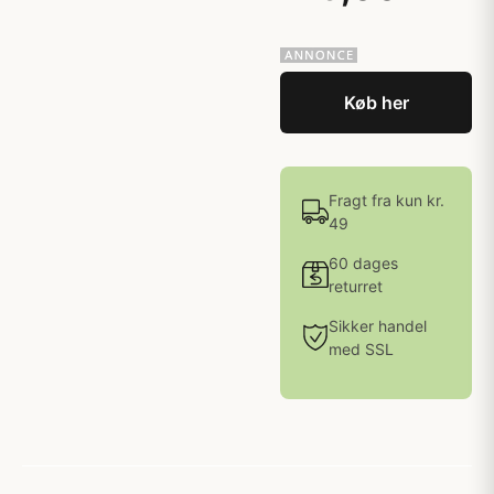
Køb her
Fragt fra kun kr.
49
60 dages
returret
Sikker handel
med SSL