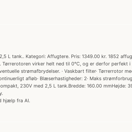
5 L tank.. Kategori: Affugtere. Pris: 1349.00 kr. 1852 aff
. Tørrerotoren virker helt ned til 0°C, og er derfor perfek
entuelle strømafbrydelser. · Vaskbart filter· Tørrerrotor med
kontinuerligt afløb· Blæserhastigheder: 2· Maks strømforbru
er kompakt, 230V med 2,5 L tank.Bredde: 160.00 mmHøjde:
y.
 hjælp fra AI.