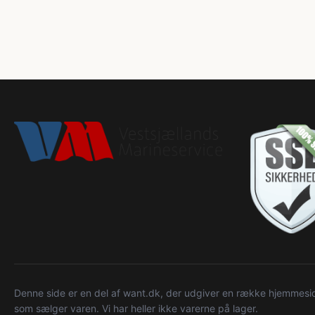
Denne side er en del af want.dk, der udgiver en række hjemmeside
som sælger varen. Vi har heller ikke varerne på lager.