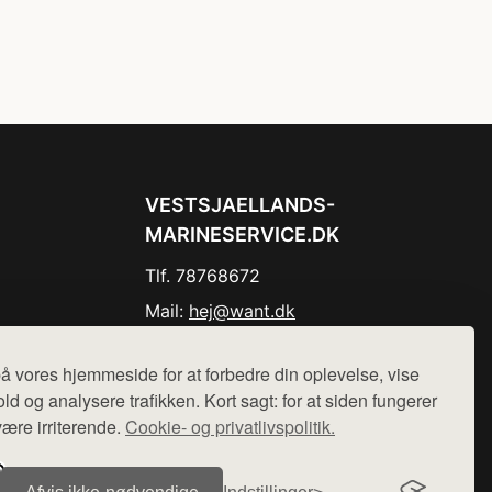
VESTSJAELLANDS-
MARINESERVICE.DK
Tlf. 78768672
Mail:
hej@want.dk
Cookie- og privatlivspolitik
å vores hjemmeside for at forbedre din oplevelse, vise
ld og analysere trafikken. Kort sagt: for at siden fungerer
være irriterende.
Cookie- og privatlivspolitik.
r sælges ikke varer fra denne side - vi henviser til de shops,