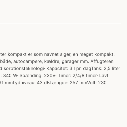
ugter kompakt er som navnet siger, en meget kompakt,
t i både, autocampere, kældre, garager mm. Affugteren
 sorptionsteknologi· Kapacitet: 3 l pr. dagTank: 2,5 liter
g: 340 W· Spænding: 230V· Timer: 2/4/8 timer· Lavt
 391 mmLydniveau: 43 dBLængde: 257 mmVolt: 230