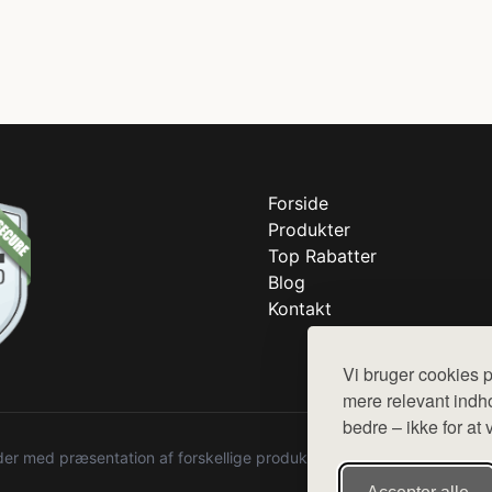
Forside
Produkter
Top Rabatter
Blog
Kontakt
Vi bruger cookies p
mere relevant indho
bedre – ikke for at 
r med præsentation af forskellige produkter fra diverse webshops. De