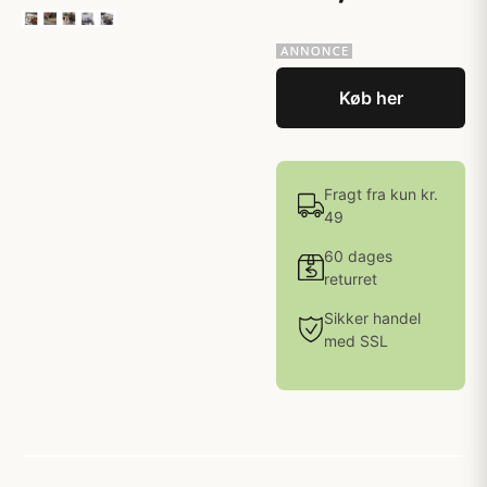
Køb her
Fragt fra kun kr.
49
60 dages
returret
Sikker handel
med SSL