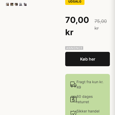
UDSALG
70,00
75,00
kr
kr
Køb her
Fragt fra kun kr.
49
60 dages
returret
Sikker handel