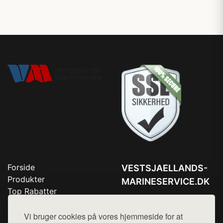
Forside
VESTSJAELLANDS-
Produkter
MARINESERVICE.DK
Top Rabatter
Tlf. 78768672
Blog
Kontakt
Vi bruger cookies på vores hjemmeside for at
Mail:
hej@want.dk