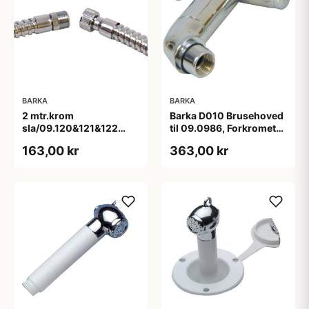
BARKA
BARKA
2 mtr.krom
Barka D010 Brusehoved
sla/09.120&121&122
til 09.0986, Forkromet
3/8"f-15/1m
Messing
163,00 kr
363,00 kr