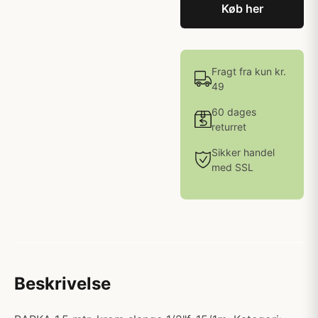
Køb her
Fragt fra kun kr.
49
60 dages
returret
Sikker handel
med SSL
Beskrivelse