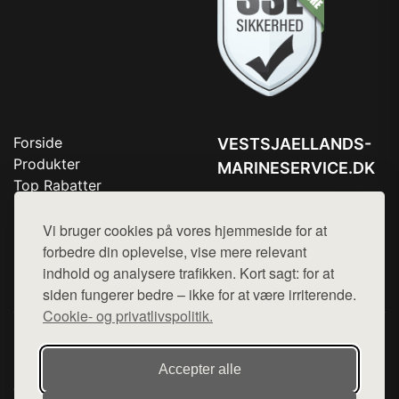
Forside
VESTSJAELLANDS-
Produkter
MARINESERVICE.DK
Top Rabatter
Tlf. 78768672
Blog
Kontakt
Vi bruger cookies på vores hjemmeside for at
Mail:
hej@want.dk
forbedre din oplevelse, vise mere relevant
Cookie- og privatlivspolitik
indhold og analysere trafikken. Kort sagt: for at
siden fungerer bedre – ikke for at være irriterende.
Cookie- og privatlivspolitik.
Denne side er en del af want.dk, der udgiver en række
hjemmesider med præsentation af forskellige produkter fra
Accepter alle
diverse webshops. Der sælges ikke varer fra denne side - vi