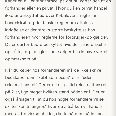
køber en bil, er stor forskel på om du køber den af en
forhandler eller en privat. Hvor du i en privat handel
ikke er beskyttet ud over Købelovens regler om
handelskøb og de danske regler om aftalens
indgåelse er der straks større beskyttelse hos
forhandleren hvor reglerne for forbrugerkøb gælder.
Du er derfor bedre beskyttet hvis der senere skulle
opstå fejl og mangler som sælger burde have været
opmærksom på.
Når du køber hos forhandleren må de ikke skrive
budskaber som ”købt som beset” eller ”uden
reklamationsret” Der er nemlig altid reklamationsret
på 2 år, lige meget hvilken stand båden er i. Det er
også årsagen til at du hos nogle forhandlere vil se
skilte ”kun til engros” hvor de altså kun vil handle
med andre virksomheder, da de på den måde kan