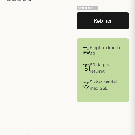
Køb her
Fragt fra kun kr.
49
60 dages
returret
Sikker handel
med SSL