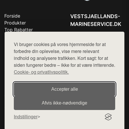
Forside
VESTSJAELLANDS-
Produkter
MARINESERVICE.DK
Top Rabatter
Tlf. 78768672
Blog
Kontakt
Vi bruger cookies på vores hjemmeside for at
Mail:
hej@want.dk
forbedre din oplevelse, vise mere relevant
Cookie- og privatlivspolitik
indhold og analysere trafikken. Kort sagt: for at
siden fungerer bedre – ikke for at være irriterende.
Cookie- og privatlivspolitik.
Denne side er en del af want.dk, der udgiver en række
hjemmesider med præsentation af forskellige produkter fra
Accepter alle
diverse webshops. Der sælges ikke varer fra denne side - vi
henviser til de shops, som sælger varen. Vi har heller ikke
Afvis ikke‑nødvendige
varerne på lager.
Indstillinger
© 2026 vestsjaellands-marineservice.dk. Alle rettigheder
forbeholdes.